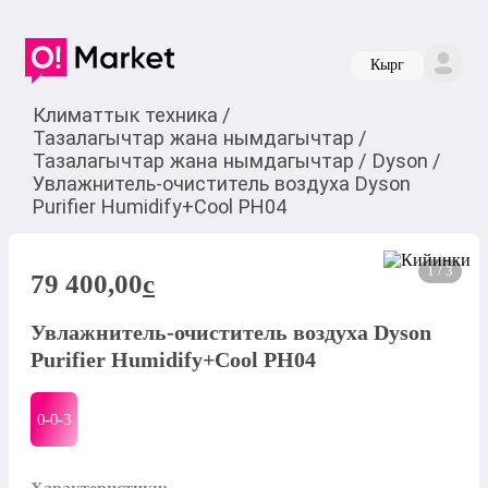
Кырг
Климаттык техника
/
Тазалагычтар жана нымдагычтар
/
Тазалагычтар жана нымдагычтар
/
Dyson
/
Увлажнитель-очиститель воздуха Dyson
Purifier Humidify+Cool PH04
1 / 3
79 400,00
c
Увлажнитель-очиститель воздуха Dyson
Purifier Humidify+Cool PH04
0-0-
3