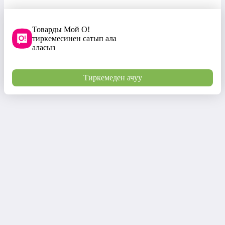
Товарды Мой О!
тиркемесинен сатып ала
аласыз
Тиркемеден ачуу