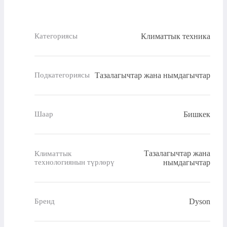
Климаттык техника
Категориясы
Тазалагычтар жана нымдагычтар
Подкатегориясы
Бишкек
Шаар
Тазалагычтар жана
Климаттык
технологиянын түрлөрү
нымдагычтар
Dyson
Бренд