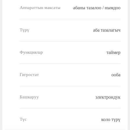
абаны тазалоо / нымдоо
Аппараттын максаты
аба тазалагыч
Түрү
таймер
Функциялар
ооба
Гигростат
электрондук
Башкаруу
коло түрү
Түс