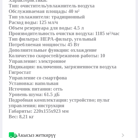
Характеристики:

Тип: очиститель/увлажнитель воздуха

Обслуживаемая площадь: 40 м²

Тип увлажнителя: традиционный

Расход воды: 125 мл/ч

Объем резервуара для воды: 4.5 л

Производительность очистки воздуха: 1185 м²/час

Тип фильтра: HEPA-фильтр, угольный

Потребляемая мощность: 45 Вт

Дополнительные функции: охлаждение

Количество скоростей/режимов работы: 10

Управление: электронное

Индикация: включения, загрязненности воздуха

Гигростат

Управление со смартфона

Установка: напольная

Источник питания: сеть

Уровень шума: 61.5 дБ

Подробная комплектация: устройство; пульт 
управления; инструкция

Габариты: 220х155х923 мм

Вес: 8,21 кг
Акысыз жеткирүү