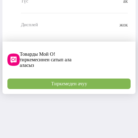
ак
Түс
жок
Дисплей
Товарды Мой О!
тиркемесинен сатып ала
аласыз
Тиркемеден ачуу