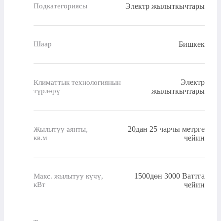
Электр жылыткычтары
Подкатегориясы
Бишкек
Шаар
Электр
Климаттык технологиянын
түрлөрү
жылыткычтары
20дан 25 чарчы метрге
Жылытуу аянты,
кв.м
чейин
1500дөн 3000 Ваттга
Макс. жылытуу күчү,
кВт
чейин