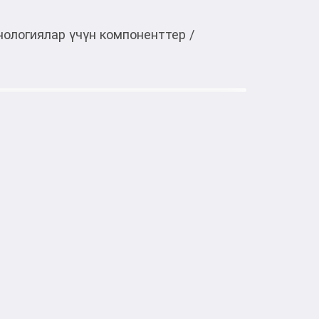
ологиялар үчүн компоненттер
/
Тиркемеден ачуу
ки G3 для рекуператора FUJI ERW-
тке товарлар