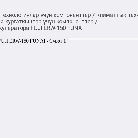
технологиялар үчүн компоненттер
/
Климаттык техн
а кургаткычтар үчүн компоненттер
/
екуператора FUJI ERW-150 FUNAI
1 500,00
c
Товарды Мой О!
тиркемесинен сатып ала
Фильтр грубой очист
аласыз
150 FUNAI
0-0-
6
Бөлүп төлөөгө/креди
Бул дүкөндө