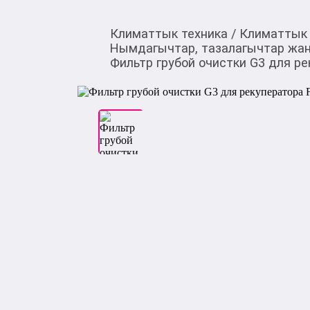
Климаттык техника
/
Климаттык 
Нымдагычтар, тазалагычтар жан
Фильтр грубой очистки G3 для р