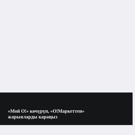
Климаттык технологиялар үчүн
ын
компоненттер
ычтар, тазалагычтар жана кургаткычтар үчүн
компоненттер
«Мой О!» көчүрүп, «О!Маркеттен»
жарыяларды караңыз
Көчүрүү үчүн камераны QR-кодго
багыттаңыз