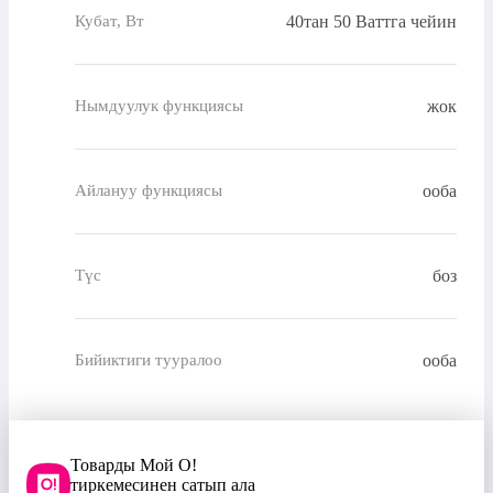
40тан 50 Ваттга чейин
Кубат, Вт
жок
Нымдуулук функциясы
ооба
Айлануу функциясы
боз
Түс
ооба
Бийиктиги тууралоо
Товарды Мой О!
тиркемесинен сатып ала