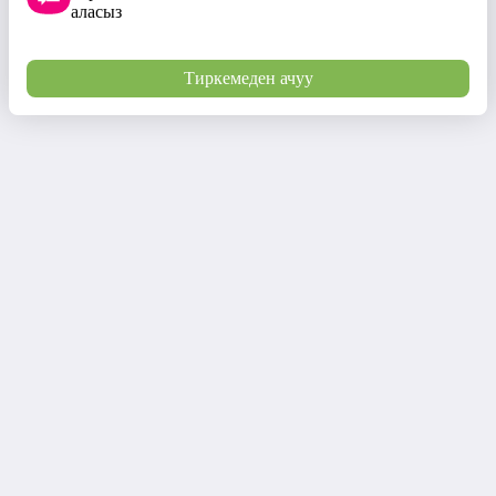
аласыз
Тиркемеден ачуу