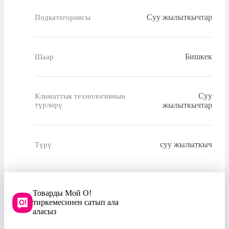
Суу жылыткычтар
Подкатегориясы
Бишкек
Шаар
Суу
Климаттык технологиянын
түрлөрү
жылыткычтар
суу жылыткыч
Түрү
Товарды Мой О!
тиркемесинен сатып ала
аласыз