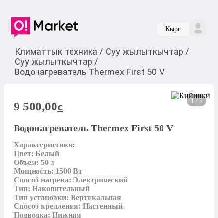
Кырг
Климаттык техника
/
Суу жылыткычтар
/
Суу жылыткычтар
/
Водонагреватель Thermex First 50 V
1 / 3
9 500,00
c
Водонагреватель Thermex First 50 V
Характеристики:

Цвет: Белый

Объем: 50 л

Мощность: 1500 Вт

Способ нагрева: Электрический

Тип: Накопительный

Тип установки: Вертикальная

Способ крепления: Настенный

Подводка: Нижняя
