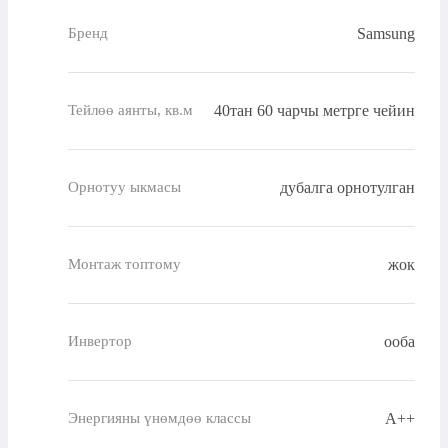
Samsung
Бренд
40тан 60 чарчы метрге чейин
Тейлөө аянты, кв.м
дубалга орнотулган
Орнотуу ыкмасы
жок
Монтаж топтому
ооба
Инвертор
A++
Энергияны үнөмдөө классы