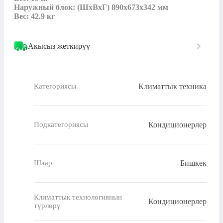
Наружный блок: (ШxВxГ) 890x673x342 мм

Вес: 42.9 кг
Акысыз жеткирүү
Климаттык техника
Категориясы
Кондиционерлер
Подкатегориясы
Бишкек
Шаар
Климаттык технологиянын
Кондиционерлер
түрлөрү