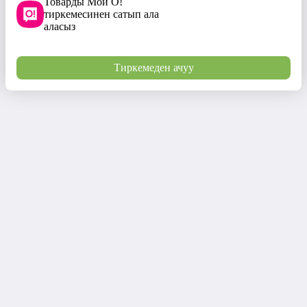
Товарды Мой О!
тиркемесинен сатып ала
аласыз
Тиркемеден ачуу