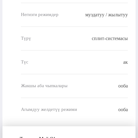
муздатуу / жылытуу
Негизги режимдер
сплит-системасы
Түрү
ак
Түс
ооба
Жакшы аба чыпкалары
ооба
Агымдуу желдетүү режими