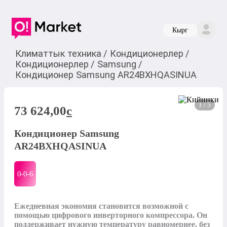
Кырг
Климаттык техника
/
Кондиционерлер
/
Кондиционерлер
/
Samsung
/
Кондиционер Samsung AR24BXHQASINUA
1 / 5
73 624,00
c
Кондиционер Samsung
AR24BXHQASINUA
0-0-
6
Ежедневная экономия становится возможной с 
помощью цифрового инверторного компрессора. Он 
поддерживает нужную температуру равномернее, без 