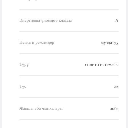
A
Энергияны үнөмдөө классы
муздатуу
Негизги режимдер
сплит-системасы
Түрү
ак
Түс
ооба
Жакшы аба чыпкалары