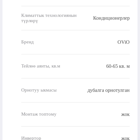
Климаттык технологиянын
Кондиционерлер
түрлөрү
OViO
Бренд
60-65 кв. м
Тейлөө аянты, кв.м
дубалга орнотулган
Орнотуу ыкмасы
жок
Монтаж топтому
жок
Инвертор