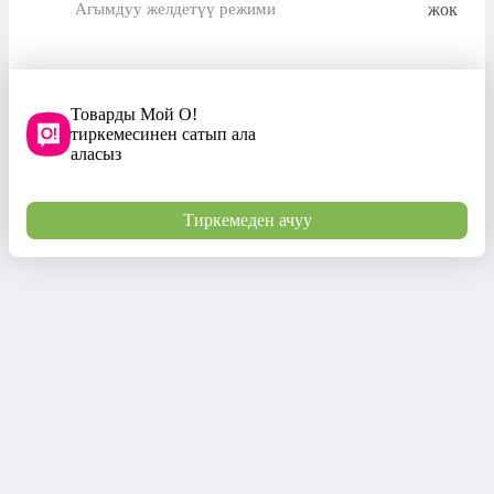
жок
Агымдуу желдетүү режими
Товарды Мой О!
тиркемесинен сатып ала
аласыз
Тиркемеден ачуу