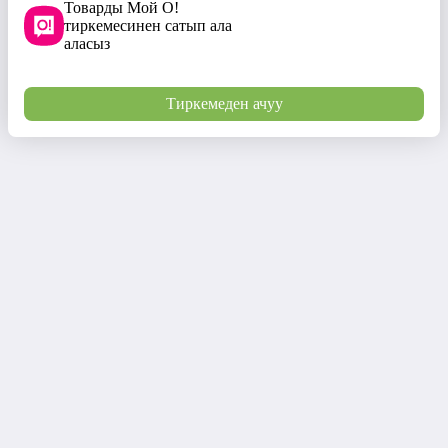
Товарды Мой О!
тиркемесинен сатып ала
аласыз
Тиркемеден ачуу