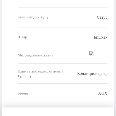
Сатуу
Келишимдин түрү
Бишкек
Шаар
Мессенджерге жазуу
Климаттык технологиянын
Кондиционерлер
түрлөрү
AUX
Бренд