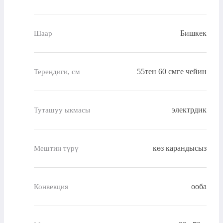
Бишкек
Шаар
55тен 60 смге чейин
Тереңдиги, см
электрдик
Туташуу ыкмасы
көз карандысыз
Мештин түрү
ооба
Конвекция