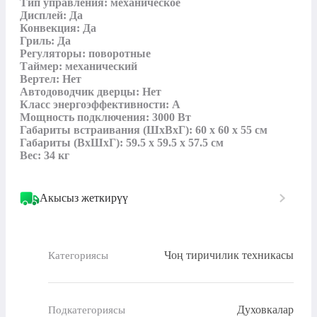
Тип управления: механическое

Дисплей: Да

Конвекция: Да

Гриль: Да

Регуляторы: поворотные

Таймер: механический

Вертел: Нет

Автодоводчик дверцы: Нет

Класс энергоэффективности: A

Мощность подключения: 3000 Вт

Габариты встраивания (ШхВхГ): 60 x 60 x 55 см

Габариты (ВхШхГ): 59.5 x 59.5 x 57.5 см

Вес: 34 кг
Акысыз жеткирүү
Чоң тиричилик техникасы
Категориясы
Духовкалар
Подкатегориясы