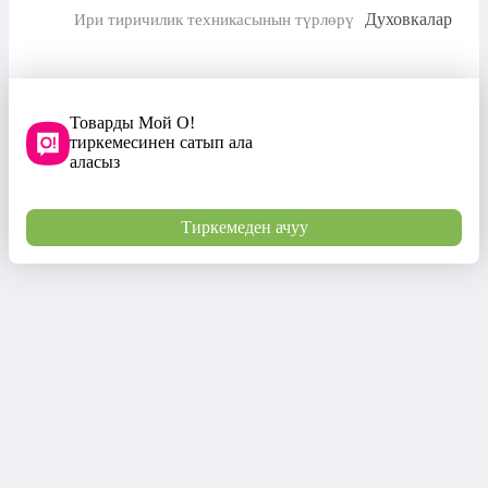
Духовкалар
Ири тиричилик техникасынын түрлөрү
Товарды Мой О!
тиркемесинен сатып ала
аласыз
Тиркемеден ачуу