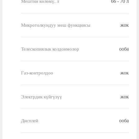
66 - 70 л
Мештин көлөмү, л
жок
Микротолкундуу меш функциясы
ооба
Телескопиялык колдонмолор
жок
Газ-контролдоо
жок
Электрдик күйгүзүү
ооба
Дисплей