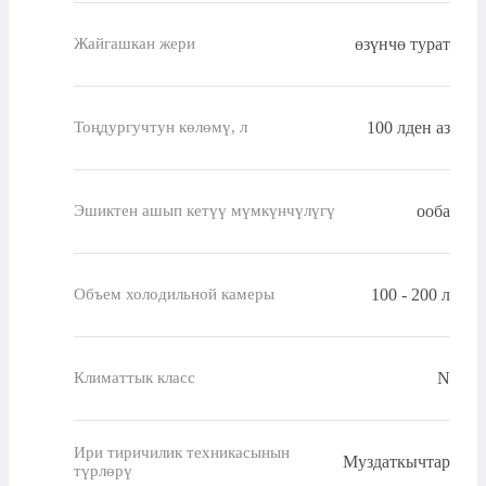
өзүнчө турат
Жайгашкан жери
100 лден аз
Тоңдургучтун көлөмү, л
ооба
Эшиктен ашып кетүү мүмкүнчүлүгү
100 - 200 л
Объем холодильной камеры
N
Климаттык класс
Ири тиричилик техникасынын
Муздаткычтар
түрлөрү