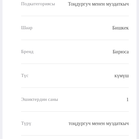
Тоңдургуч менен муздаткыч
Подкатегориясы
Бишкек
Шаар
Бирюса
Бренд
күмүш
Түс
1
Эшиктердин саны
тоңдургуч менен муздаткыч
Түрү