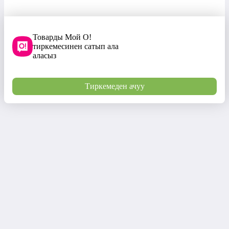
Товарды Мой О!
тиркемесинен сатып ала
аласыз
Тиркемеден ачуу