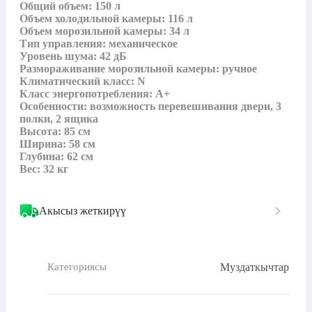
Общий объем: 150 л

Объем холодильной камеры: 116 л

Объем морозильной камеры: 34 л

Тип управления: механическое

Уровень шума: 42 дБ

Размораживание морозильной камеры: ручное

Климатический класс: N

Класс энергопотребления: A+

Особенности: возможность перевешивания двери, 3 
полки, 2 ящика

Высота: 85 см

Ширина: 58 см

Глубина: 62 см

Вес: 32 кг
Акысыз жеткирүү
Муздаткычтар
Категориясы