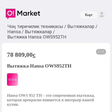
Кырг
Чоң тиричилик техникасы
/
Вытяжкалар
/
Hansa
/
Вытяжкалар
/
Вытяжка Hansa OWS952TH
1 / 1
78 809,00
c
Вытяжка Hansa OWS952TH
0-0-
6
Hansa OWS 952 TH – это современная вытяжка, 
которая прекрасно впишется в интерьер вашей 
кухни.
