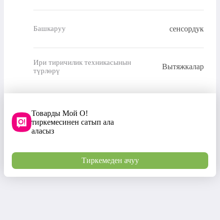
сенсордук
Башкаруу
Ири тиричилик техникасынын
Вытяжкалар
түрлөрү
Товарды Мой О!
тиркемесинен сатып ала
аласыз
Тиркемеден ачуу