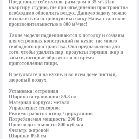
Представьте себе кухню, размером в 35 м². Или 
квартиру-студию, где при объединении пространства 
необходимо обновлять воздух. Данную задачу можно 
возложить на островную вытяжку Hansa с высокой 
производительностью в 800 м³/час!

Такие модели подвешиваются к потолку и созданы 
для островных конструкций на кухне, где много 
свободного пространства. Она предназначена для 
того, чтобы удалять пар, продукты горения, жир и 
запахи, которые образуются во время 
приготовления пищи.

В результате и на кухне, и во всем доме чистый, 
здоровый воздух.

Установка: островная

Ширина встраивания: 89.8 см

Материал корпуса: металл

Управление: сенсорное

Режимы работы: отвод / циркуляция

Потребляемая мощность: 290 Вт

Производительность: 800 куб.м/ч

Фильтр: жировой

Ширина: 89.8 см
