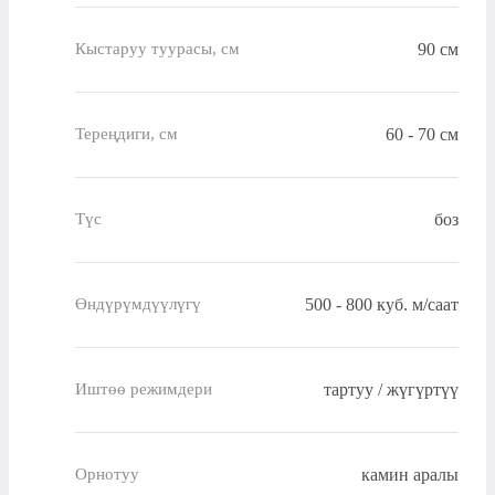
90 см
Кыстаруу туурасы, см
60 - 70 см
Тереңдиги, см
боз
Түс
500 - 800 куб. м/саат
Өндүрүмдүүлүгү
тартуу / жүгүртүү
Иштөө режимдери
камин аралы
Орнотуу