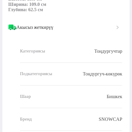
Ширина: 109.0 см

Глубина: 62.5 см
Акысыз жеткирүү
Тоңдургучтар
Категориясы
Тоңдургуч-көкүрөк
Подкатегориясы
Бишкек
Шаар
SNOWCAP
Бренд