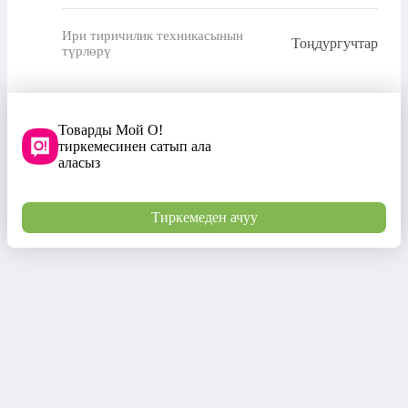
Ири тиричилик техникасынын
Тоңдургучтар
түрлөрү
Товарды Мой О!
тиркемесинен сатып ала
аласыз
Тиркемеден ачуу