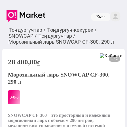
Кырг
Тоңдургучтар
/
Тоңдургуч-көкүрөк
/
SNOWCAP
/
Тоңдургучтар
/
Морозильный ларь SNOWCAP CF-300, 290 л
1 / 2
28 400,00
c
Морозильный ларь SNOWCAP CF-300,
290 л
0-0-
6
SNOWCAP CF-300 – это просторный и надежный 
морозильный ларь с объемом 290 литров, 
механическим управлением и ручной системой 