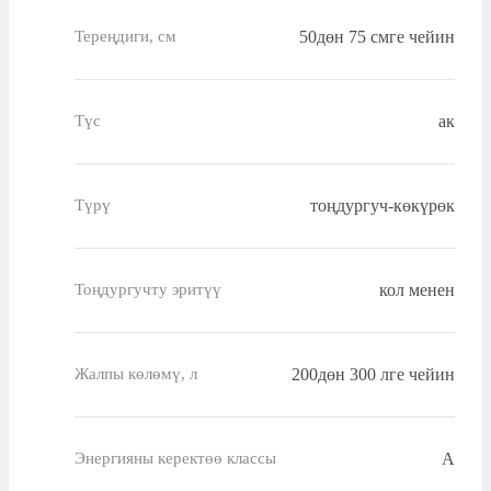
50дөн 75 смге чейин
Тереңдиги, см
ак
Түс
тоңдургуч-көкүрөк
Түрү
кол менен
Тоңдургучту эритүү
200дөн 300 лге чейин
Жалпы көлөмү, л
A
Энергияны керектөө классы