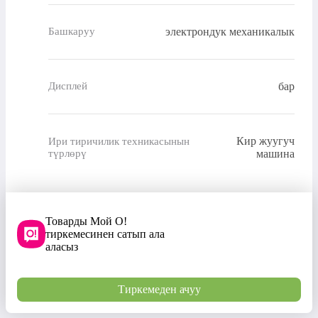
электрондук механикалык
Башкаруу
бар
Дисплей
Кир жуугуч
Ири тиричилик техникасынын
түрлөрү
машина
Товарды Мой О!
тиркемесинен сатып ала
аласыз
Тиркемеден ачуу