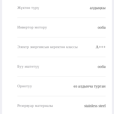
алдыңкы
Жүктөө түрү
ооба
Инвертор мотору
A+++
Электр энергиясын керектөө классы
ооба
Буу иштетүү
өз алдынча турган
Орнотуу
stainless steel
Резервуар материалы