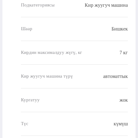
Кир жуугуч машина
Подкатегориясы
Бишкек
Шаар
7 кг
Кирдин максималдуу жүгү, кг
автоматтык
Кир жуугуч машина түрү
жок
Кургатуу
күмүш
Түс