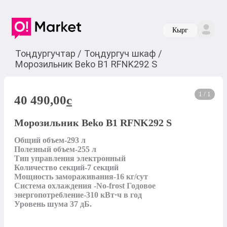
Кырг
Тоңдургучтар
/
Тоңдургуч шкаф
/
Морозильник Beko B1 RFNK292 S
1 / 1
40 490,00
c
Морозильник Beko B1 RFNK292 S
Общий объем-293 л

Полезный объем-255 л

Тип управления электронный

Количество секций-7 секций

Мощность замораживания-16 кг/сут                                          
Система охлаждения -No-frost Годовое 
энергопотребление-310 кВт·ч в год                               
Уровень шума 37 дБ.