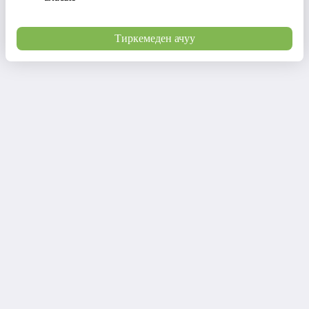
Тиркемеден ачуу