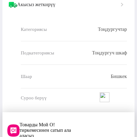
Акысыз жеткирүү
Тоңдургучтар
Категориясы
Тоңдургуч шкаф
Подкатегориясы
Бишкек
Шаар
Суроо берүү
Товарды Мой О!
тиркемесинен сатып ала
аласыз