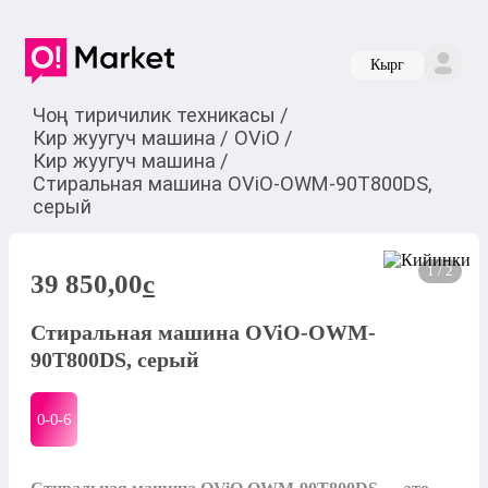
Кырг
Чоң тиричилик техникасы
/
Кир жуугуч машина
/
OViO
/
Кир жуугуч машина
/
Стиральная машина OViO-OWM-90T800DS,
серый
1 / 2
39 850,00
c
Стиральная машина OViO-OWM-
90T800DS, серый
0-0-
6