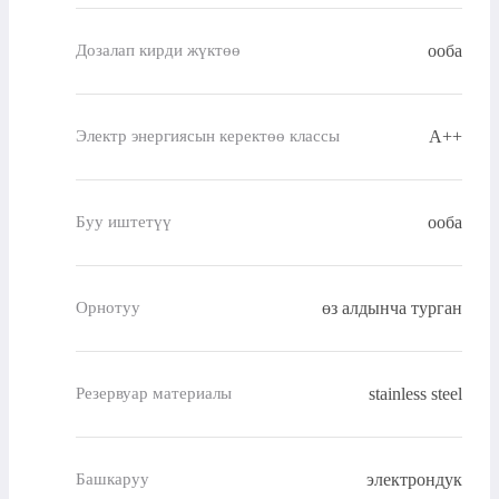
ооба
Дозалап кирди жүктөө
A++
Электр энергиясын керектөө классы
ооба
Буу иштетүү
өз алдынча турган
Орнотуу
stainless steel
Резервуар материалы
электрондук
Башкаруу