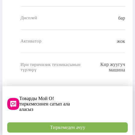
бар
Дисплей
жок
Активатор
Кир жуугуч
Ири тиричилик техникасынын
түрлөрү
машина
Товарды Мой О!
тиркемесинен сатып ала
аласыз
Тиркемеден ачуу