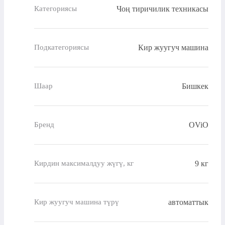
Чоң тиричилик техникасы
Категориясы
Кир жуугуч машина
Подкатегориясы
Бишкек
Шаар
OViO
Бренд
9 кг
Кирдин максималдуу жүгү, кг
автоматтык
Кир жуугуч машина түрү