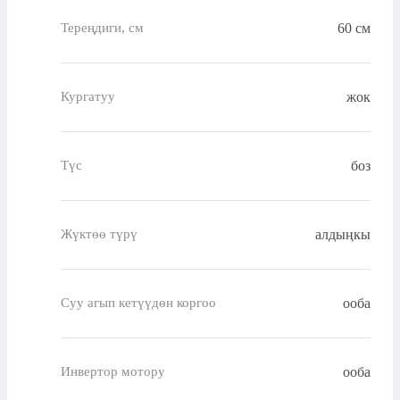
60 см
Тереңдиги, см
жок
Кургатуу
боз
Түс
алдыңкы
Жүктөө түрү
ооба
Суу агып кетүүдөн коргоо
ооба
Инвертор мотору