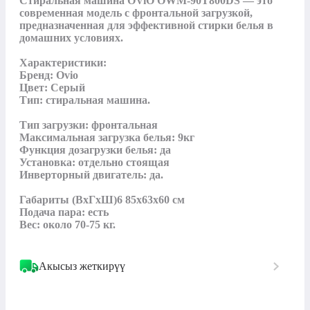
Стиральная машина OViO OWM-90T800DS — это 
современная модель с фронтальной загрузкой, 
предназначенная для эффективной стирки белья в 
домашних условиях.

Характеристики:

Бренд: Ovio

Цвет: Серый

Тип: стиральная машина.

Тип загрузки: фронтальная

Максимальная загрузка белья: 9кг

Функция дозагрузки белья: да

Установка: отдельно стоящая

Инверторный двигатель: да.

Габариты (ВхГхШ)6 85х63х60 см

Подача пара: есть

Вес: около 70-75 кг.
Акысыз жеткирүү