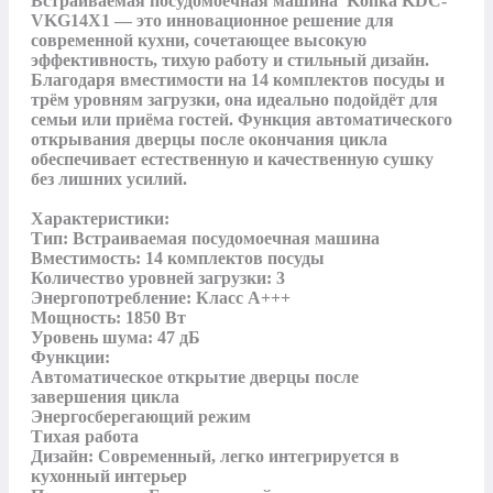
Встраиваемая посудомоечная машина  Konka KDC-
VKG14X1 — это инновационное решение для 
современной кухни, сочетающее высокую 
эффективность, тихую работу и стильный дизайн. 
Благодаря вместимости на 14 комплектов посуды и 
трём уровням загрузки, она идеально подойдёт для 
семьи или приёма гостей. Функция автоматического 
открывания дверцы после окончания цикла 
обеспечивает естественную и качественную сушку 
без лишних усилий.

Характеристики:

Тип: Встраиваемая посудомоечная машина

Вместимость: 14 комплектов посуды

Количество уровней загрузки: 3

Энергопотребление: Класс A+++

Мощность: 1850 Вт

Уровень шума: 47 дБ

Функции:

Автоматическое открытие дверцы после 
завершения цикла

Энергосберегающий режим

Тихая работа

Дизайн: Современный, легко интегрируется в 
кухонный интерьер
