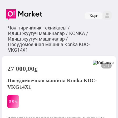
Кырг
Чоң тиричилик техникасы
/
Идиш жуугуч машиналар
/
KONKA
/
Идиш жуугуч машиналар
/
Посудомоечная машина Konka KDC-
VKG14X1
1 / 3
27 000,00
c
Посудомоечная машина Konka KDC-
VKG14X1
0-0-
6