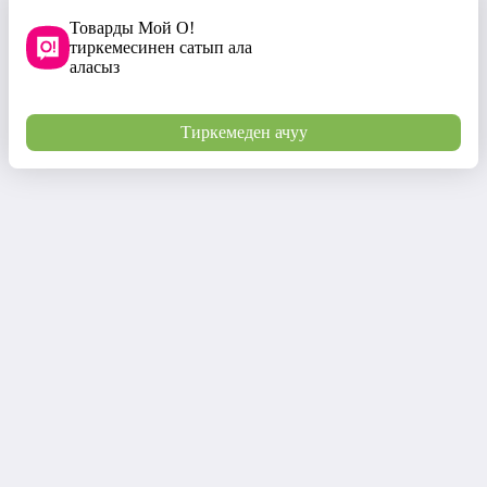
Товарды Мой О!
тиркемесинен сатып ала
аласыз
Тиркемеден ачуу