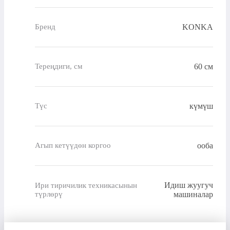
KONKA
Бренд
60 см
Тереңдиги, см
күмүш
Түс
ооба
Агып кетүүдөн коргоо
Идиш жуугуч
Ири тиричилик техникасынын
түрлөрү
машиналар