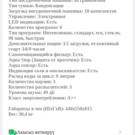
Тип посудомоечной машины: Встраиваемая

Тип сушки: Конденсация

Загрузка посудомоечной машины: 10 комплектов

Управление: Электронное

LED индикация: Есть

Количество программ: 6

Тип программ: Интенсивная, стандарт, eco, стекло, 
90 мин, быстрая

Дополнительные опции: 1⁄2 загрузки, отложенный 
старт 3/6/9 часов

Самоочищающийся фильтр: Есть

Aqua Stop (Защита от протечек): Есть

Aqua сенсор: Есть

Индикация соли и ополаскивателя: Есть

Расход воды за цикл: 9 литров

Количество корзин: 3

Количество распылителей: 3

Уровень шума: 49 дБ

Класс энергопотребления: A++

Габариты в мм (ШxГxВ): 448x550x815

Вес: 30,4 кг
Акысыз жеткирүү