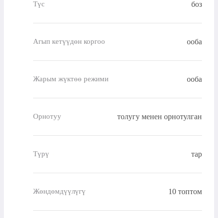
боз
Түс
ооба
Агып кетүүдөн коргоо
ооба
Жарым жүктөө режими
толугу менен орнотулган
Орнотуу
тар
Түрү
10 топтом
Жөндөмдүүлүгү