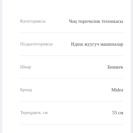
Чоң тиричилик техникасы
Категориясы
Идиш жуугуч машиналар
Подкатегориясы
Бишкек
Шаар
Midea
Бренд
55 см
Тереңдиги, см