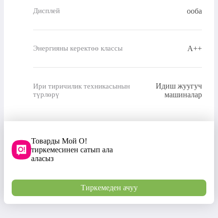
ооба
Дисплей
A++
Энергияны керектөө классы
Идиш жуугуч
Ири тиричилик техникасынын
түрлөрү
машиналар
Товарды Мой О!
тиркемесинен сатып ала
аласыз
Тиркемеден ачуу