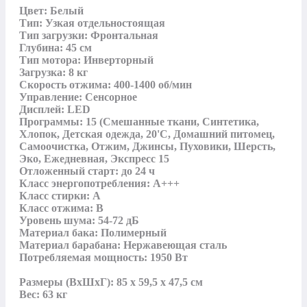
Цвет: Белый

Тип: Узкая отдельностоящая

Тип загрузки: Фронтальная

Глубина: 45 см

Тип мотора: Инверторный

Загрузка: 8 кг

Скорость отжима: 400-1400 об/мин

Управление: Сенсорное

Дисплей: LED

Программы: 15 (Смешанные ткани, Синтетика, 
Хлопок, Детская одежда, 20'С, Домашний питомец,  
Самоочистка, Отжим, Джинсы, Пуховики, Шерсть, 
Эко, Ежедневная, Экспресс 15

Отложенный старт: до 24 ч

Класс энергопотребления: А+++

Класс стирки: А

Класс отжима: В

Уровень шума: 54-72 дБ

Материал бака: Полимерный

Материал барабана: Нержавеющая сталь

Потребляемая мощность: 1950 Вт

Размеры (ВхШхГ): 85 x 59,5 x 47,5 см

Вес: 63 кг