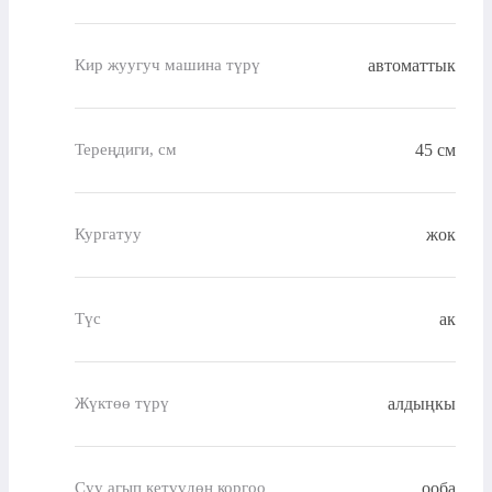
автоматтык
Кир жуугуч машина түрү
45 см
Тереңдиги, см
жок
Кургатуу
ак
Түс
алдыңкы
Жүктөө түрү
ооба
Суу агып кетүүдөн коргоо