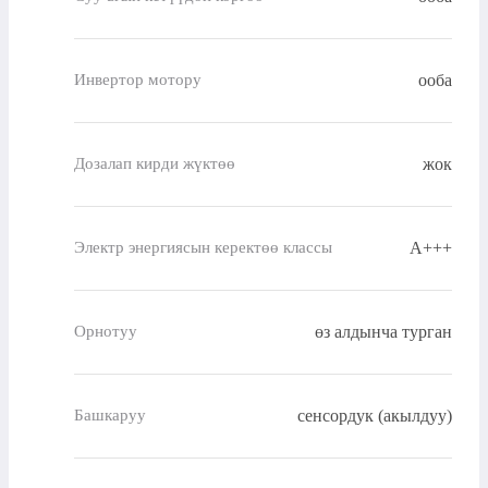
ооба
Инвертор мотору
жок
Дозалап кирди жүктөө
A+++
Электр энергиясын керектөө классы
өз алдынча турган
Орнотуу
сенсордук (акылдуу)
Башкаруу