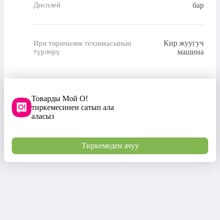
бар
Дисплей
Кир жуугуч
Ири тиричилик техникасынын
түрлөрү
машина
Товарды Мой О!
тиркемесинен сатып ала
аласыз
Тиркемеден ачуу