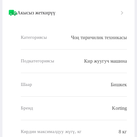
Акысыз жеткирүү
Чоң тиричилик техникасы
Категориясы
Кир жуугуч машина
Подкатегориясы
Бишкек
Шаар
Korting
Бренд
8 кг
Кирдин максималдуу жүгү, кг