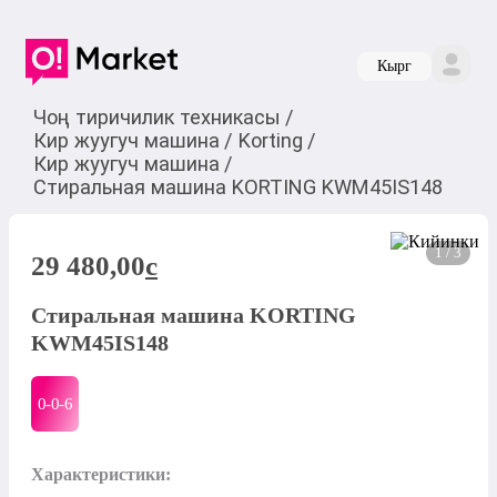
Кырг
Чоң тиричилик техникасы
/
Кир жуугуч машина
/
Korting
/
Кир жуугуч машина
/
Стиральная машина KORTING KWM45IS148
1 / 3
29 480,00
c
Стиральная машина KORTING
KWM45IS148
0-0-
6
Характеристики:
