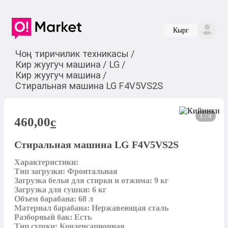
Кырг
Чоң тиричилик техникасы
/
Кир жуугуч машина
/
LG
/
Кир жуугуч машина
/
Стиральная машина LG F4V5VS2S
1 / 4
460,00
c
Стиральная машина LG F4V5VS2S
Характеристики:

Тип загрузки: Фронтальная

Загрузка белья для стирки и отжима: 9 кг

Загрузка для сушки: 6 кг

Объем барабана: 68 л

Материал барабана: Нержавеющая сталь

Разборный бак: Есть

Тип сушки: Конденсационная
