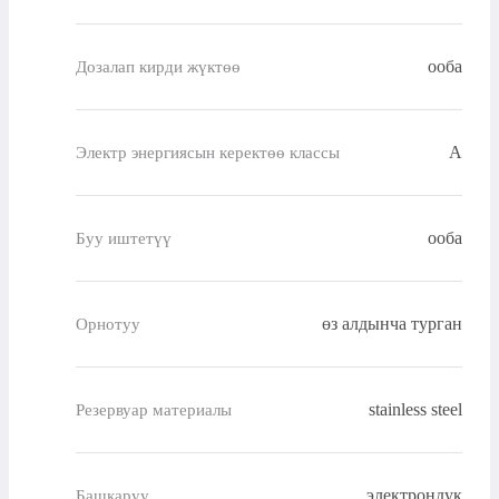
ооба
Дозалап кирди жүктөө
A
Электр энергиясын керектөө классы
ооба
Буу иштетүү
өз алдынча турган
Орнотуу
stainless steel
Резервуар материалы
электрондук
Башкаруу