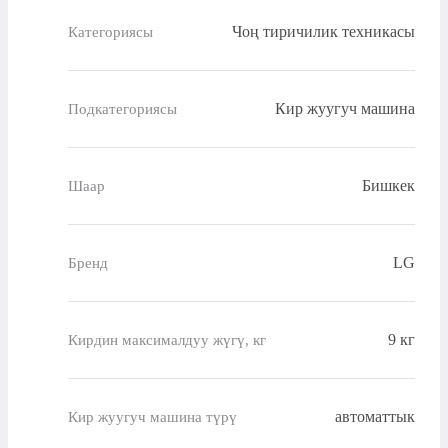
Чоң тиричилик техникасы
Категориясы
Кир жуугуч машина
Подкатегориясы
Бишкек
Шаар
LG
Бренд
9 кг
Кирдин максималдуу жүгү, кг
автоматтык
Кир жуугуч машина түрү