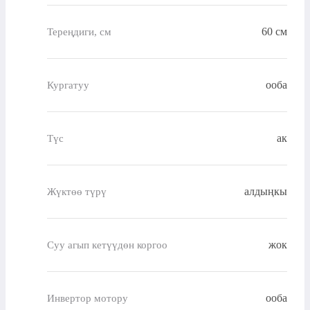
60 см
Тереңдиги, см
ооба
Кургатуу
ак
Түс
алдыңкы
Жүктөө түрү
жок
Суу агып кетүүдөн коргоо
ооба
Инвертор мотору