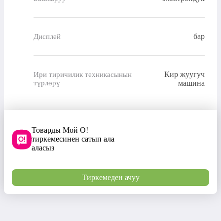
бар
Дисплей
Кир жуугуч
Ири тиричилик техникасынын
түрлөрү
машина
Товарды Мой О!
тиркемесинен сатып ала
аласыз
Тиркемеден ачуу