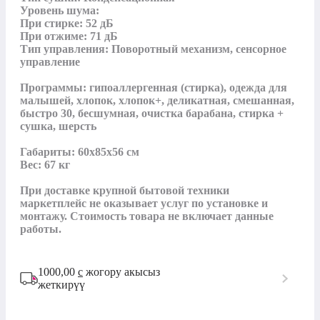
Уровень шума:

При стирке: 52 дБ

При отжиме: 71 дБ

Тип управления: Поворотный механизм, сенсорное 
управление

Программы: гипоаллергенная (стирка), одежда для 
малышей, хлопок, хлопок+, деликатная, смешанная, 
быcтpо 30, бecшyмнaя, очистка барабана, стирка + 
сушка, шерсть

Габариты: 60x85x56 см

Вес: 67 кг

При доставке крупной бытовой техники 
маркетплейс не оказывает услуг по установке и 
монтажу. Стоимость товара не включает данные 
работы.
1000,00
с
жогору акысыз
жеткирүү