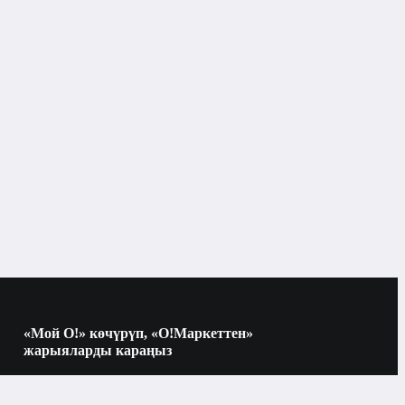
Кир жуугуч машина
Бишкек
Hansa
7 кг
ү, кг
автоматтык
ү
«Мой О!» көчүрүп, «О!Маркеттен»
жарыяларды караңыз
Көчүрүү үчүн камераны QR-кодго
40 см
багыттаңыз