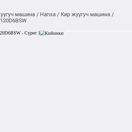
жуугуч машина
/
Hansa
/
Кир жуугуч машина
/
7120D6BSW
41 828,00
c
Товарды Мой О!
тиркемесинен сатып ала
Стиральная машина
аласыз
0-0-
6
Стиральная машина Hansa
современными функциями и 
бережный уход за вашей од
программа Allergy Safe очи
гарантируют самые высокие
Тип стиральной машины: а
Тип загрузки: фронтальная
