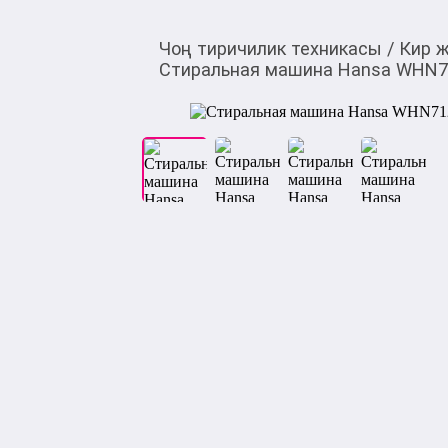
Чоң тиричилик техникасы
/
Кир 
Стиральная машина Hansa WHN