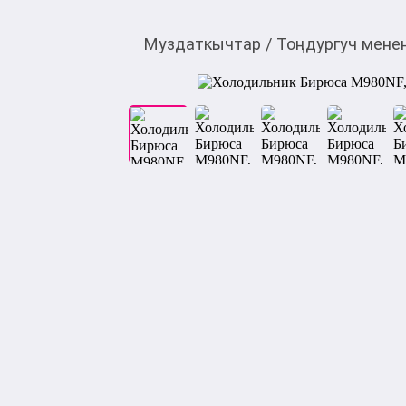
Муздаткычтар
/
Тоңдургуч мене