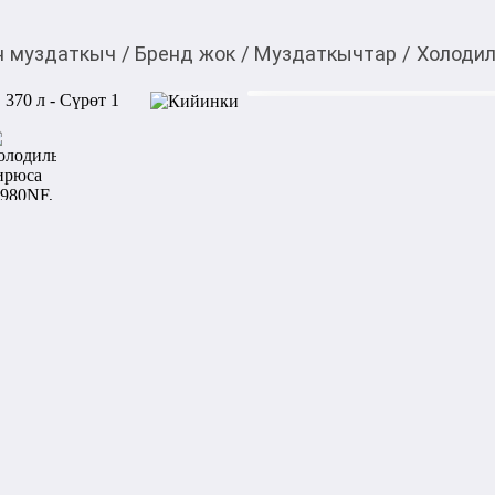
н муздаткыч
/
Бренд жок
/
Муздаткычтар
/
Холодил
50 505,00
c
Товарды Мой О!
тиркемесинен сатып ала
Холодильник Бирюса 
аласыз
0-0-
6
Двухкамерный холодильник 
Full No Frost с дисплеем на 
Общий объем: 370 л

Объем холодильной камеры: 
Объем морозильной камеры:
Управление: электронное

Уровень шума: 43 дБ

Размораживание морозильно