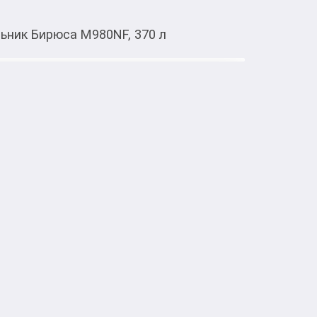
ьник Бирюса М980NF, 370 л
Тиркемеден ачуу
М980NF, 370 л
с нижней морозильной камерой с системой 
двери

240 л

 130 л

й камеры: No Frost
