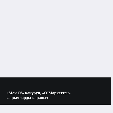
Бишкек
Бренд жок
күмүш
2
тоңдургуч менен муздаткыч
«Мой О!» көчүрүп, «О!Маркеттен»
жарыяларды караңыз
электрондук
Көчүрүү үчүн камераны QR-кодго
багыттаңыз