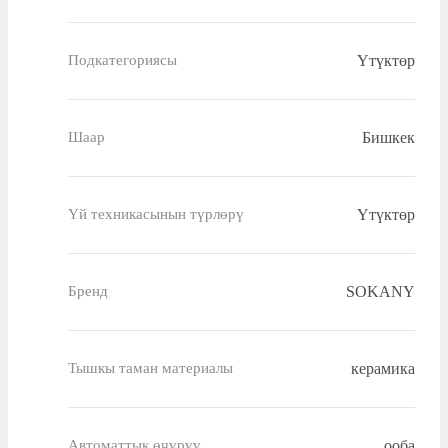
Үтүктөр
Подкатегориясы
Бишкек
Шаар
Үтүктөр
Үй техникасынын түрлөрү
SOKANY
Бренд
керамика
Тышкы таман материалы
ооба
Автоматтык өчүрүү