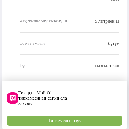
5 литрден аз
Чаң жыйноочу көлөмү, л
бүтүн
Соруу түтүгү
кызгылт көк
Түс
Товарды Мой О!
тиркемесинен сатып ала
аласыз
Тиркемеден ачуу