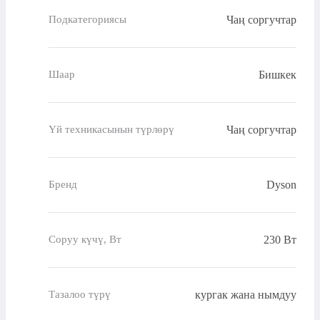
Чаң соргучтар
Подкатегориясы
Бишкек
Шаар
Чаң соргучтар
Үй техникасынын түрлөрү
Dyson
Бренд
230 Вт
Соруу күчү, Вт
кургак жана нымдуу
Тазалоо түрү