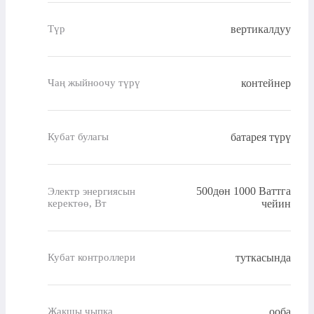
вертикалдуу
Түр
контейнер
Чаң жыйноочу түрү
батарея түрү
Кубат булагы
500дөн 1000 Ваттга
Электр энергиясын
керектөө, Вт
чейин
туткасында
Кубат контроллери
ооба
Жакшы чыпка