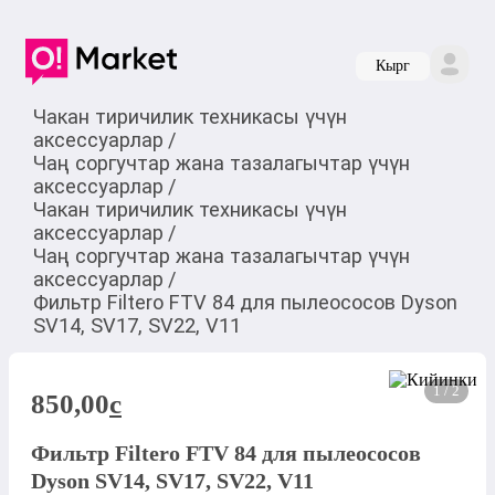
Кырг
Чакан тиричилик техникасы үчүн
аксессуарлар
/
Чаң соргучтар жана тазалагычтар үчүн
аксессуарлар
/
Чакан тиричилик техникасы үчүн
аксессуарлар
/
Чаң соргучтар жана тазалагычтар үчүн
аксессуарлар
/
Фильтр Filtero FTV 84 для пылеососов Dyson
SV14, SV17, SV22, V11
1 / 2
850,00
c
Фильтр Filtero FTV 84 для пылеососов
Dyson SV14, SV17, SV22, V11