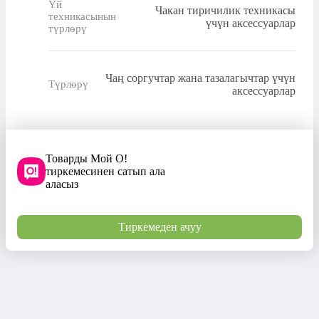
Үй
Чакан тиричилик техникасы
техникасынын
үчүн аксессуарлар
түрлөрү
Чаң соргучтар жана тазалагычтар үчүн
Түрлөрү
аксессуарлар
Товарды Мой О!
тиркемесинен сатып ала
аласыз
Тиркемеден ачуу