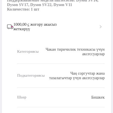
Поддерживаемые модели пылесосов: Dyson SV14, 
Dyson SV17, Dyson SV22, Dyson V11

Количество: 1 шт
1000,00
с
жогору акысыз
жеткирүү
Чакан тиричилик техникасы үчүн
Категориясы
аксессуарлар
Чаң соргучтар жана
Подкатегориясы
тазалагычтар үчүн аксессуарлар
Бишкек
Шаар