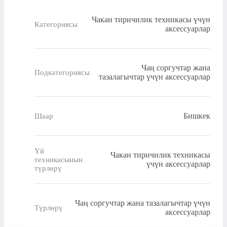
Чакан тиричилик техникасы үчүн
Категориясы
аксессуарлар
Чаң соргучтар жана
Подкатегориясы
тазалагычтар үчүн аксессуарлар
Бишкек
Шаар
Үй
Чакан тиричилик техникасы
техникасынын
үчүн аксессуарлар
түрлөрү
Чаң соргучтар жана тазалагычтар үчүн
Түрлөрү
аксессуарлар