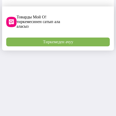
Товарды Мой О!
тиркемесинен сатып ала
аласыз
Тиркемеден ачуу