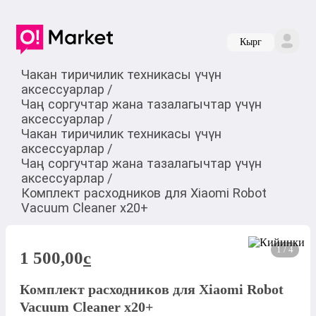
Кырг
Чакан тиричилик техникасы үчүн
аксессуарлар
/
Чаң соргучтар жана тазалагычтар үчүн
аксессуарлар
/
Чакан тиричилик техникасы үчүн
аксессуарлар
/
Чаң соргучтар жана тазалагычтар үчүн
аксессуарлар
/
Комплект расходников для Xiaomi Robot
Vacuum Cleaner x20+
1 / 4
1 500,00
c
Комплект расходников для Xiaomi Robot
Vacuum Cleaner x20+