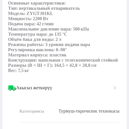
Основные характеристики:

Тип: вертикальный отпариватель

Модель: ZYGTJ01KL

Мощность: 2200 Вт

Подача пара: 42 г/мин

Максимальное давление пара: 500 кПа

Температура пара: до 135 °C

Объём бака для воды: 2 л

Режимы работы: 3 уровня подачи пара

Регулировка наклона: 0–90°

Материал корпуса: пластик

Конструкция: напольная с телескопической стойкой

Размеры (В × Ш × Г): 164,5 × 42,8 × 28,8 см

Вес: 7,5 кг
Акысыз жеткирүү
Турмуш-тиричилик техникасы
Категориясы