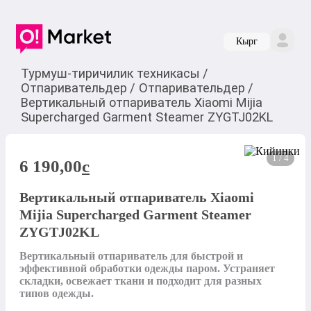
Кырг
Турмуш-тиричилик техникасы
/
Отпаривательдер
/
Отпаривательдер
/
Вертикальный отпариватель Xiaomi Mijia
Supercharged Garment Steamer ZYGTJ02KL
1 / 4
6 190,00
c
Вертикальный отпариватель Xiaomi
Mijia Supercharged Garment Steamer
ZYGTJ02KL
Вертикальный отпариватель для быстрой и 
эффективной обработки одежды паром. Устраняет 
складки, освежает ткани и подходит для разных 
типов одежды.
