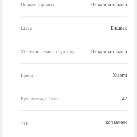
Отпаривательдер
Подкатегориясы
Бишкек
Шаар
Отпаривательдер
Үй техникасынын түрлөрү
Xiaomi
Бренд
42
Буу агымы, г / мүн
кол менен
Түр