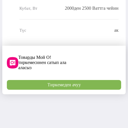
2000ден 2500 Ваттга чейин
Кубат, Вт
ак
Түс
Товарды Мой О!
тиркемесинен сатып ала
аласыз
Тиркемеден ачуу