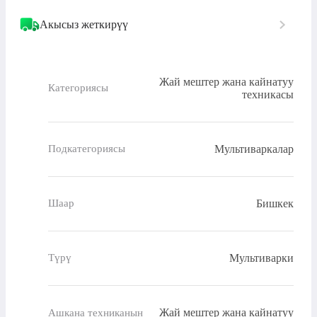
Акысыз жеткирүү
Жай мештер жана кайнатуу
Категориясы
техникасы
Мультиваркалар
Подкатегориясы
Бишкек
Шаар
Мультиварки
Түрү
Жай мештер жана кайнатуу
Ашкана техниканын