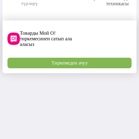
түрлөрү
техникасы
Товарды Мой О!
тиркемесинен сатып ала
аласыз
Тиркемеден ачуу