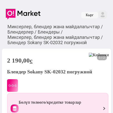
Кырг
Миксерлер, блендер жана майдалагычтар
/
Блендерлер
/
Блендеры
/
Миксерлер, блендер жана майдалагычтар
/
Блендер Sokany SK-02032 погружной
1 / 2
2 190,00
c
Блендер Sokany SK-02032 погружной
0-0-
6
Бөлүп төлөөгө/кредитке товарлар