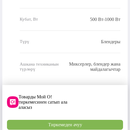
500 Вт-1000 Вт
Кубат, Вт
Блендеры
Түрү
Миксерлер, блендер жана
Ашкана техниканын
түрлөрү
майдалагычтар
Товарды Мой О!
тиркемесинен сатып ала
аласыз
Тиркемеден ачуу