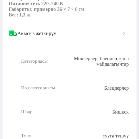
Питание: сеть 220–240 В

Габариты: примерно 36 × 7 × 8 см

Вес: 1,3 кг
Акысыз жеткирүү
Миксерлер, блендер жана
Категориясы
майдалагычтар
Блендерлер
Подкатегориясы
Бишкек
Шаар
сууга түшүү
Түрү