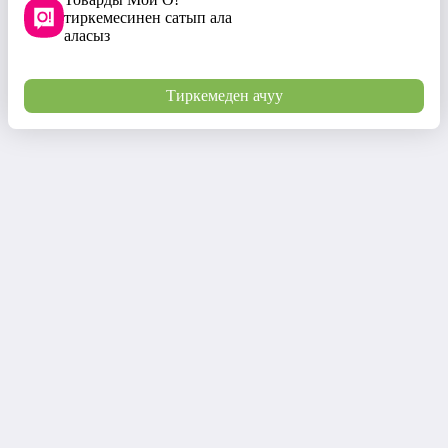
тиркемесинен сатып ала
аласыз
Тиркемеден ачуу