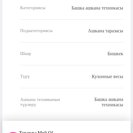
Башка ашкана техникасы
Категориясы
Ашкана таразасы
Подкатегориясы
Бишкек
Шаар
Кухонные весы
Түрү
Башка ашкана
Ашкана техниканын
түрлөрү
техникасы
Товарды Мой О!