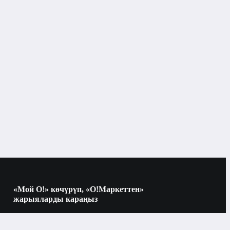
Xiaomi
1 лден 2 лге чейин
пластик
электр чайнек
ак
«Мой О!» көчүрүп, «О!Маркеттен»
жарыяларды караңыз
Көчүрүү үчүн камераны QR-кодго
ооба
а
багыттаңыз