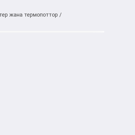
тер жана термопоттор
/
Тиркемеден ачуу
 Mijia Smart Kettle 3
ский чайник Xiaomi Mijia Smart Kettle 3 
й электрочайник с регулировкой 
ддержания тепла. Подходит для 
 детского питания. Оснащён цифровым 
текущей температуры воды.

татический чайник
