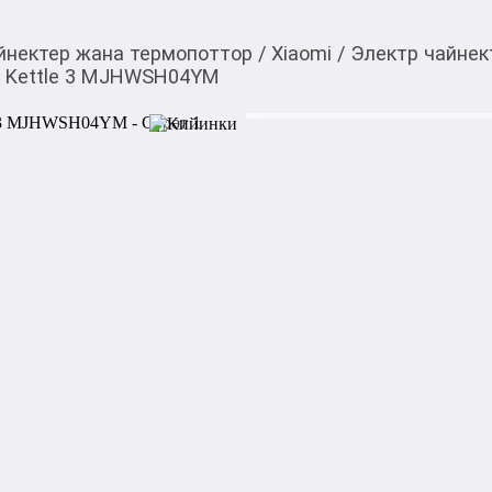
йнектер жана термопоттор
/
Xiaomi
/
Электр чайнек
rt Kettle 3 MJHWSH04YM
3 540,00
c
Товарды Мой О!
тиркемесинен сатып ала
Электрочайник Xiaomi
аласыз
MJHWSH04YM
Электрический термостатиче
MJHWSH04YM — современны
температуры и функцией по
приготовления чая, кофе и
дисплеем для отображения 
Основные характеристики:

Тип: электрический термос
Модель: MJHWSH04YM

Объём: 1,7 л

Мощность: 1800 Вт
