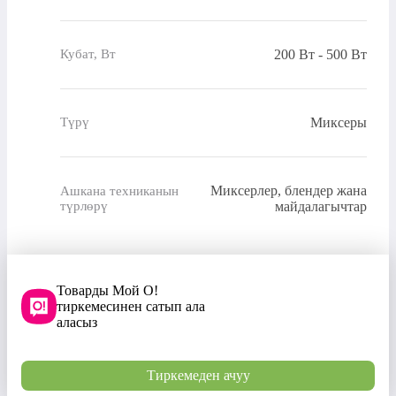
200 Вт - 500 Вт
Кубат, Вт
Миксеры
Түрү
Миксерлер, блендер жана
Ашкана техниканын
түрлөрү
майдалагычтар
Товарды Мой О!
тиркемесинен сатып ала
аласыз
Тиркемеден ачуу