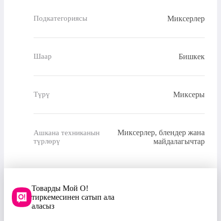
Миксерлер
Подкатегориясы
Бишкек
Шаар
Миксеры
Түрү
Миксерлер, блендер жана
Ашкана техниканын
түрлөрү
майдалагычтар
Товарды Мой О!
тиркемесинен сатып ала
аласыз