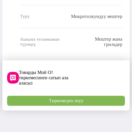
Микротолкундуу мештер
Түрү
Мештер жана
Ашкана техниканын
түрлөрү
грильдер
Товарды Мой О!
тиркемесинен сатып ала
аласыз
Тиркемеден ачуу