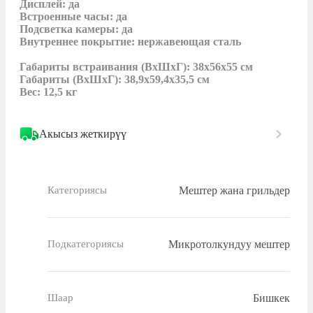
Дисплей: да

Встроенные часы: да

Подсветка камеры: да

Внутреннее покрытие: нержавеющая сталь

Габариты встраивания (ВхШхГ): 38х56х55 см

Габариты (ВхШхГ): 38,9х59,4х35,5 см

Вес: 12,5 кг
Акысыз жеткирүү
Мештер жана грильдер
Категориясы
Микротолкундуу мештер
Подкатегориясы
Бишкек
Шаар