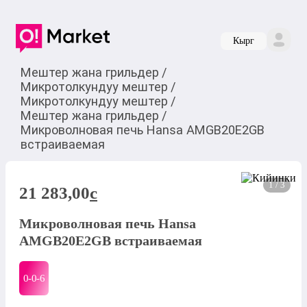
Кырг
Мештер жана грильдер
/
Микротолкундуу мештер
/
Микротолкундуу мештер
/
Мештер жана грильдер
/
Микроволновая печь Hansa AMGB20E2GB
встраиваемая
1 / 3
21 283,00
c
Микроволновая печь Hansa
AMGB20E2GB встраиваемая
0-0-
6