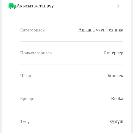
Акысыз жеткирүү
Ашкана үчүн техника
Категориясы
Тостерлер
Подкатегориясы
Бишкек
Шаар
Reoka
Бренди
күмүш
Түсү