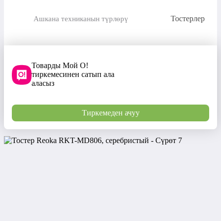
Тостерлер
Ашкана техниканын түрлөрү
Товарды Мой О!
тиркемесинен сатып ала
аласыз
Тиркемеден ачуу