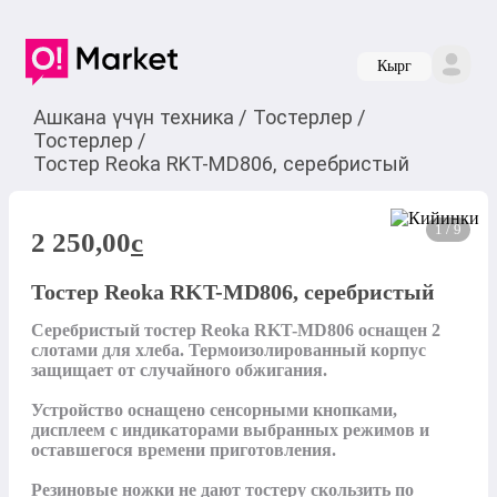
Кырг
Ашкана үчүн техника
/
Тостерлер
/
Тостерлер
/
Тостер Reoka RKT-MD806, серебристый
1 / 9
2 250,00
c
Тостер Reoka RKT-MD806, серебристый
Серебристый тостер Reoka RKT-MD806 оснащен 2 
слотами для хлеба. Термоизолированный корпус 
защищает от случайного обжигания. 

Устройство оснащено сенсорными кнопками, 
дисплеем с индикаторами выбранных режимов и 
оставшегося времени приготовления. 

Резиновые ножки не дают тостеру скользить по 