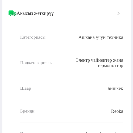
Акысыз жеткирүү
Ашкана үчүн техника
Категориясы
Электр чайнектер жана
Подкатегориясы
термопоттор
Бишкек
Шаар
Reoka
Бренди