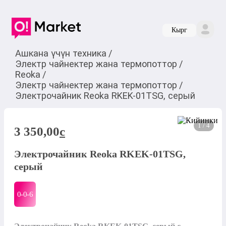
Кырг
Ашкана үчүн техника
/
Электр чайнектер жана термопоттор
/
Reoka
/
Электр чайнектер жана термопоттор
/
Электрочайник Reoka RKEK-01TSG, серый
1 / 4
3 350,00
c
Электрочайник Reoka RKEK-01TSG,
серый
0-0-
6