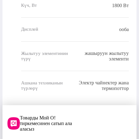
1800 Вт
Күч, Вт
ооба
Дисплей
жашыруун жылытуу
Жылытуу элементинин
түрү
элементи
Электр чайнектер жана
Ашкана техниканын
түрлөрү
термопоттор
Товарды Мой О!
тиркемесинен сатып ала
аласыз