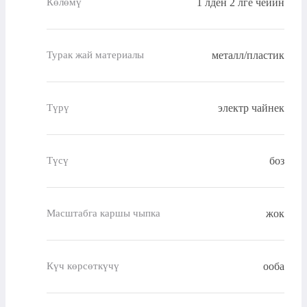
1 лден 2 лге чейин
Көлөмү
металл/пластик
Турак жай материалы
электр чайнек
Түрү
боз
Түсү
жок
Масштабга каршы чыпка
ооба
Күч көрсөткүчү