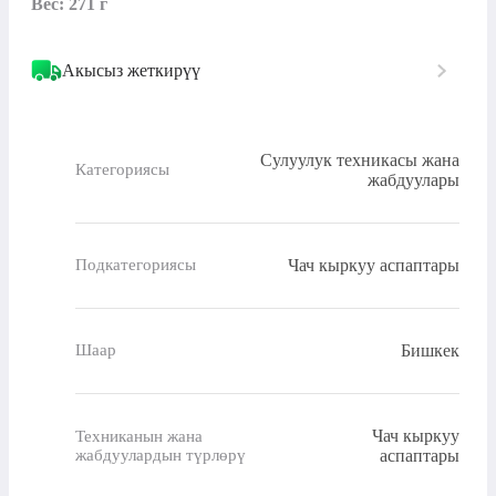
Вес: 271 г
Акысыз жеткирүү
Сулуулук техникасы жана
Категориясы
жабдуулары
Чач кыркуу аспаптары
Подкатегориясы
Бишкек
Шаар
Чач кыркуу
Техниканын жана
жабдуулардын түрлөрү
аспаптары