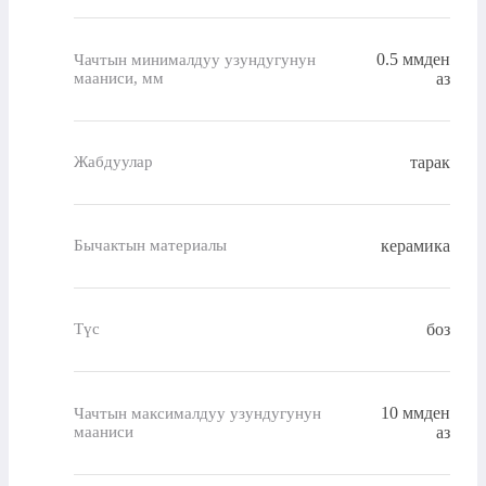
0.5 ммден
Чачтын минималдуу узундугунун
мааниси, мм
аз
тарак
Жабдуулар
керамика
Бычактын материалы
боз
Түс
10 ммден
Чачтын максималдуу узундугунун
мааниси
аз