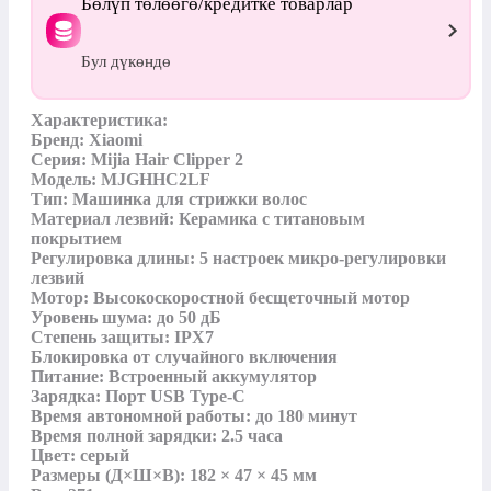
Бөлүп төлөөгө/кредитке товарлар
Бул дүкөндө
Характеристика: 

Бренд: Xiaomi 

Серия: Mijia Hair Clipper 2  

Модель: MJGHHC2LF

Тип: Машинка для стрижки волос

Материал лезвий: Керамика с титановым 
покрытием

Регулировка длины: 5 настроек микро-регулировки 
лезвий

Мотор: Высокоскоростной бесщеточный мотор 

Уровень шума: до 50 дБ

Степень защиты: IPX7

Блокировка от случайного включения

Питание: Встроенный аккумулятор

Зарядка: Порт USB Type-C

Время автономной работы: до 180 минут

Время полной зарядки: 2.5 часа

Цвет: серый

Размеры (Д×Ш×В): 182 × 47 × 45 мм
