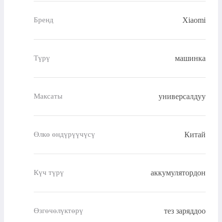
Xiaomi
Бренд
машинка
Түрү
универсалдуу
Максаты
Китай
Өлкө өндүрүүчүсү
аккумулятордон
Күч түрү
тез заряддоо
Өзгөчөлүктөрү