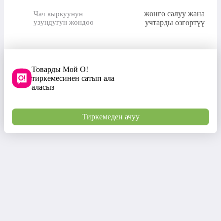
жөнгө салуу жана
Чач кыркуунун
узундугун жөндөө
учтарды өзгөртүү
Товарды Мой О!
тиркемесинен сатып ала
аласыз
Тиркемеден ачуу