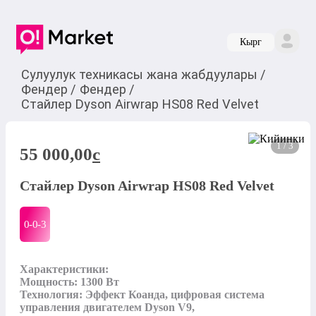
Кырг
Сулуулук техникасы жана жабдуулары
/
Фендер
/
Фендер
/
Стайлер Dyson Airwrap HS08 Red Velvet
1 / 3
55 000,00
c
Стайлер Dyson Airwrap HS08 Red Velvet
0-0-
3
Характеристики:

Мощность: 1300 Вт

Технология: Эффект Коанда, цифровая система 
управления двигателем Dyson V9, 