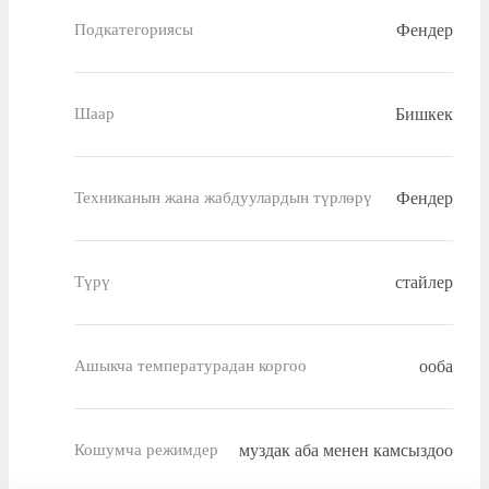
Фендер
Подкатегориясы
Бишкек
Шаар
Фендер
Техниканын жана жабдуулардын түрлөрү
стайлер
Түрү
ооба
Ашыкча температурадан коргоо
муздак аба менен камсыздоо
Кошумча режимдер