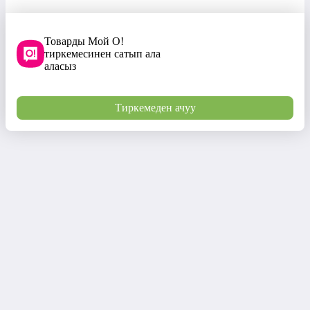
Товарды Мой О!
тиркемесинен сатып ала
аласыз
Тиркемеден ачуу