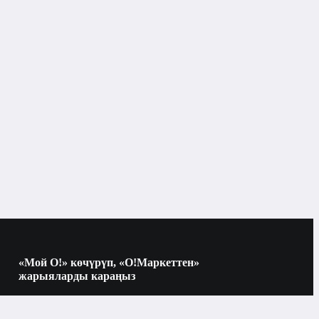
Dyson
чач түздөгүч
1200дөн 1700 Ваттга чейин
3
күйгүзүү көрсөткүчү
«Мой О!» көчүрүп, «О!Маркеттен»
жарыяларды караңыз
көк
Көчүрүү үчүн камераны QR-кодго
багыттаңыз