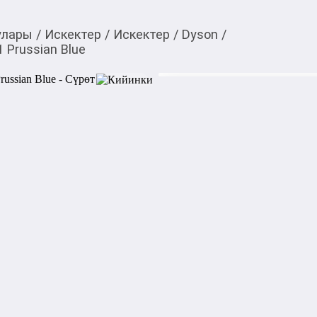
улары
/
Искектер
/
Искектер
/
Dyson
/
 Prussian Blue
43 000,00
c
Товарды Мой О!
тиркемесинен сатып ала
Выпрямитель Dyson Ai
аласыз
0-0-
3
Характеристкии:

Температура нагрева: 80 °С, 
Мощность: 1600 Вт

Скорость воздушного потока:
Количество режимов: 3

Напряжение: 220В

Защита от перегрева

Длина кабеля: 1,98 м
