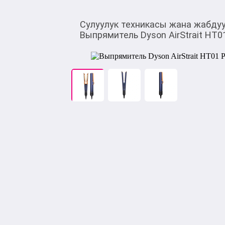
Сулуулук техникасы жана жабду
Выпрямитель Dyson AirStrait HT01