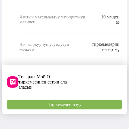
10 ммден
Чачтын максималдуу узундугунун
мааниси
аз
тиркемелерди
Чач кыркуунун узундугун
жөндөө
өзгөртүү
Товарды Мой О!
тиркемесинен сатып ала
аласыз
Тиркемеден ачуу