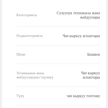
Сулуулук техникасы жана
Категориясы
жабдуулары
Чач кыркуу аспаптары
Подкатегориясы
Бишкек
Шаар
Чач кыркуу
Техниканын жана
жабдуулардын түрлөрү
аспаптары
чач кыркуу топтому
Түрү