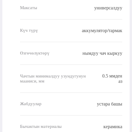
универсалдуу
Максаты
аккумулятор/тармак
Күч түрү
нымдуу чач кыркуу
Өзгөчөлүктөрү
0.5 ммден
Чачтын минималдуу узундугунун
мааниси, мм
аз
устара башы
Жабдуулар
керамика
Бычактын материалы