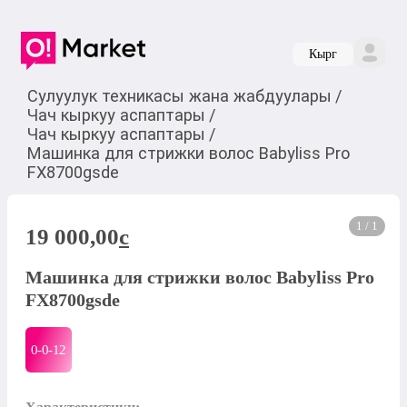
Кырг
Сулуулук техникасы жана жабдуулары
/
Чач кыркуу аспаптары
/
Чач кыркуу аспаптары
/
Машинка для стрижки волос Babyliss Pro
FX8700gsde
1 / 1
19 000,00
c
Машинка для стрижки волос Babyliss Pro
FX8700gsde
0-0-
12