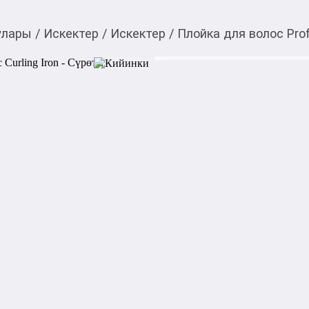
улары
/
Искектер
/
Искектер
/
Плойка для волос Profe
1 000,00
c
Товарды Мой О!
тиркемесинен сатып ала
Плойка для волос Prof
аласыз
0-0-
6
Бөлүп төлөөгө/креди
Бул дүкөндө
Плойка Professional Ceramic
инструмент для создания лок