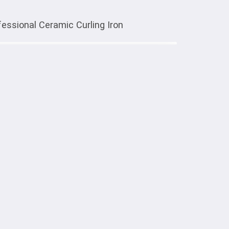
ssional Ceramic Curling Iron
Тиркемеден ачуу
essional Ceramic Curling Iron
тке товарлар
 Curling Iron — это универсальный 
онов и волн. 
