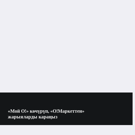
Искектер
улардын түрлөрү
«Мой О!» көчүрүп, «О!Маркеттен»
жарыяларды караңыз
Көчүрүү үчүн камераны QR-кодго
багыттаңыз