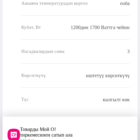
ооба
Ашыкча температурадан коргоо
1200дөн 1700 Ваттга чейин
Кубат, Вт
3
Насадкалардын саны
иштетүү көрсөткүчү
Көрсөткүчү
кызгылт көк
Түс
Товарды Мой О!
тиркемесинен сатып ала