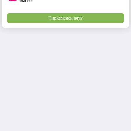
аласыз
Тиркемеден ачуу