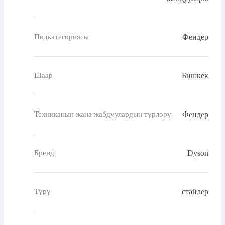
Фендер
Подкатегориясы
Бишкек
Шаар
Фендер
Техниканын жана жабдуулардын түрлөрү
Dyson
Бренд
стайлер
Түрү