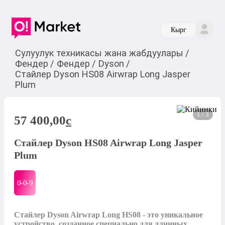
Кырг
Сулуулук техникасы жана жабдуулары
/
Фендер
/
Фендер
/
Dyson
/
Стайлер Dyson HS08 Airwrap Long Jasper
Plum
1 / 3
57 400,00
c
Стайлер Dyson HS08 Airwrap Long Jasper
Plum
0-0-
9
Стайлер Dyson Airwrap Long HS08 - это уникальное 
устройство, созданное специально для длинных 