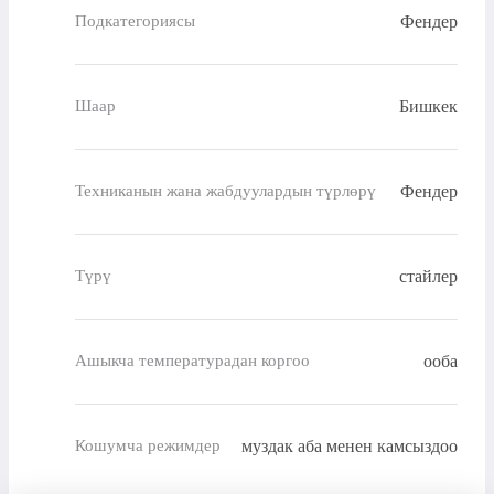
Фендер
Подкатегориясы
Бишкек
Шаар
Фендер
Техниканын жана жабдуулардын түрлөрү
стайлер
Түрү
ооба
Ашыкча температурадан коргоо
муздак аба менен камсыздоо
Кошумча режимдер