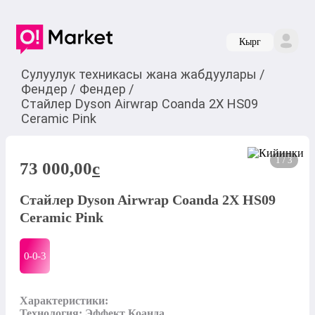
Кырг
Сулуулук техникасы жана жабдуулары
/
Фендер
/
Фендер
/
Стайлер Dyson Airwrap Coanda 2X HS09
Ceramic Pink
1 / 3
73 000,00
c
Стайлер Dyson Airwrap Coanda 2X HS09
Ceramic Pink
0-0-
3
Характеристики:

Технология: Эффект Коанда
