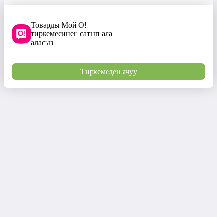
Товарды Мой О!
тиркемесинен сатып ала
аласыз
Тиркемеден ачуу