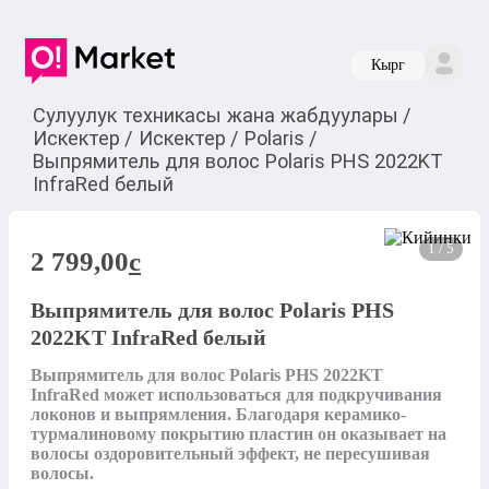
Кырг
Сулуулук техникасы жана жабдуулары
/
Искектер
/
Искектер
/
Polaris
/
Выпрямитель для волос Polaris PHS 2022KT
InfraRed белый
1 / 5
2 799,00
c
Выпрямитель для волос Polaris PHS
2022KT InfraRed белый
Выпрямитель для волос Polaris PHS 2022KT 
InfraRed может использоваться для подкручивания 
локонов и выпрямления. Благодаря керамико-
турмалиновому покрытию пластин он оказывает на 
волосы оздоровительный эффект, не пересушивая 
волосы. 
