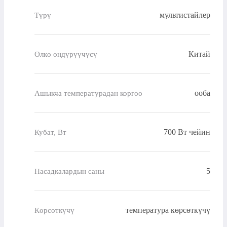
мультистайлер
Түрү
Китай
Өлкө өндүрүүчүсү
ооба
Ашыкча температурадан коргоо
700 Вт чейин
Кубат, Вт
5
Насадкалардын саны
температура көрсөткүчү
Көрсөткүчү