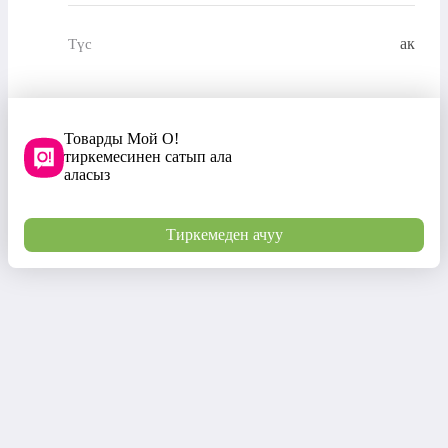
ак
Түс
Товарды Мой О!
тиркемесинен сатып ала
аласыз
Тиркемеден ачуу