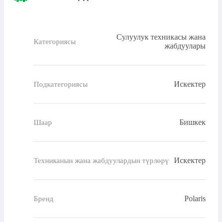
Сулуулук техникасы жана
Категориясы
жабдуулары
Искектер
Подкатегориясы
Бишкек
Шаар
Искектер
Техниканын жана жабдуулардын түрлөрү
Polaris
Бренд