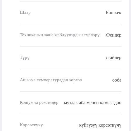
Бишкек
Шаар
Фендер
Техниканын жана жабдуулардын түрлөрү
стайлер
Түрү
ооба
Ашыкча температурадан коргоо
муздак аба менен камсыздоо
Кошумча режимдер
күйгүзүү көрсөткүчү
Көрсөткүчү