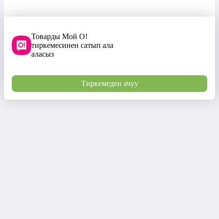
Товарды Мой О!
тиркемесинен сатып ала
аласыз
Тиркемеден ачуу