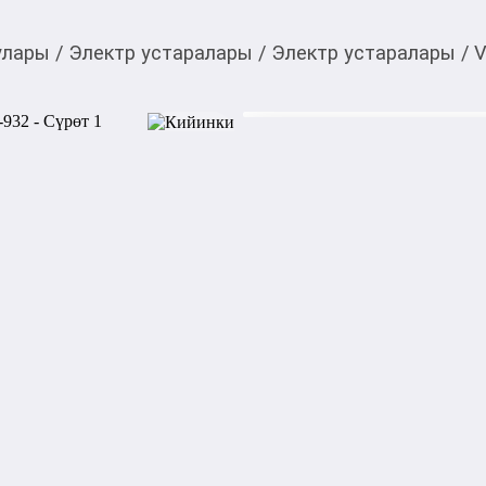
улары
/
Электр устаралары
/
Электр устаралары
/
V
1 200,00
c
Товарды Мой О!
тиркемесинен сатып ала
Карманный триммер 
аласыз
0-0-
6
Бөлүп төлөөгө/креди
Бул дүкөндө
Карманный триммер VGR V-
устройство для точной стри