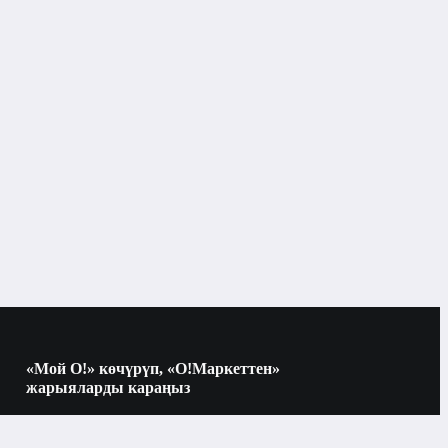
Электр устаралары
Бишкек
Электр устаралары
улардын түрлөрү
VGR Professional
«Мой О!» көчүрүп, «О!Маркеттен»
кургак
жарыяларды караңыз
Көчүрүү үчүн камераны QR-кодго
багыттаңыз