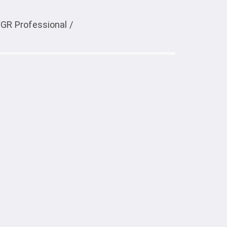
GR Professional
/
Тиркемеден ачуу
VGR V-932
тке товарлар
932 — это компактное и мощное 
жки и ухода за бородой, усами и контуром 