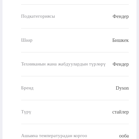
Фендер
Подкатегориясы
Бишкек
Шаар
Фендер
Техниканын жана жабдуулардын түрлөрү
Dyson
Бренд
стайлер
Түрү
ооба
Ашыкча температурадан коргоо