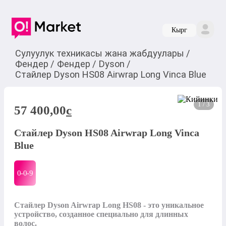
Кырг
Сулуулук техникасы жана жабдуулары
/
Фендер
/
Фендер
/
Dyson
/
Стайлер Dyson HS08 Airwrap Long Vinca Blue
1 / 3
57 400,00
c
Стайлер Dyson HS08 Airwrap Long Vinca
Blue
0-0-
9
Стайлер Dyson Airwrap Long HS08 - это уникальное 
устройство, созданное специально для длинных 
волос. 
