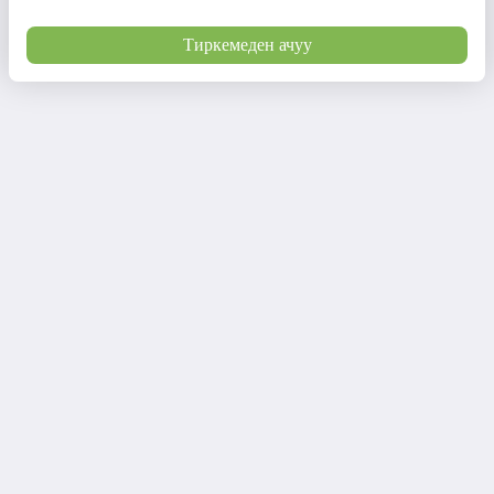
Тиркемеден ачуу