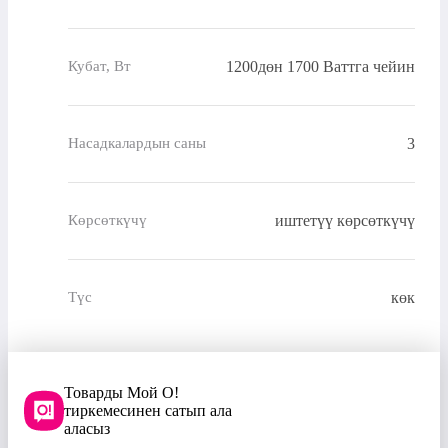
1200дөн 1700 Ваттга чейин
Кубат, Вт
3
Насадкалардын саны
иштетүү көрсөткүчү
Көрсөткүчү
көк
Түс
Товарды Мой О!
тиркемесинен сатып ала
аласыз