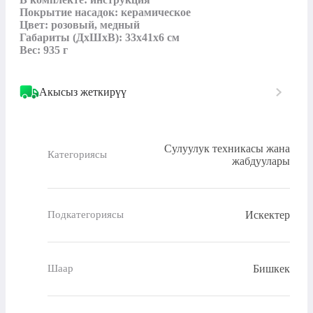
Покрытие насадок: керамическое

Цвет: розовый, медный

Габариты (ДхШхВ): 33х41х6 см

Вес: 935 г
Акысыз жеткирүү
Сулуулук техникасы жана
Категориясы
жабдуулары
Искектер
Подкатегориясы
Бишкек
Шаар