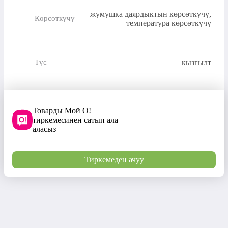
жумушка даярдыктын көрсөткүчү,
Көрсөткүчү
температура көрсөткүчү
кызгылт
Түс
Товарды Мой О!
тиркемесинен сатып ала
аласыз
Тиркемеден ачуу