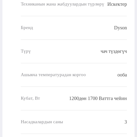
Искектер
Техниканын жана жабдуулардын түрлөрү
Dyson
Бренд
чач түздөгүч
Түрү
ооба
Ашыкча температурадан коргоо
1200дөн 1700 Ваттга чейин
Кубат, Вт
3
Насадкалардын саны