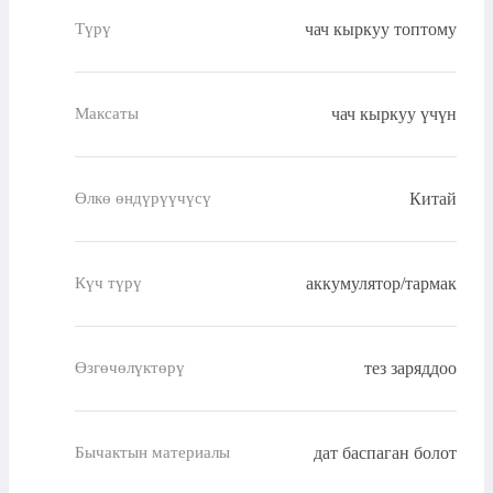
чач кыркуу топтому
Түрү
чач кыркуу үчүн
Максаты
Китай
Өлкө өндүрүүчүсү
аккумулятор/тармак
Күч түрү
тез заряддоо
Өзгөчөлүктөрү
дат баспаган болот
Бычактын материалы