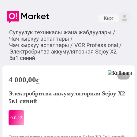
Кырг
Сулуулук техникасы жана жабдуулары
/
Чач кыркуу аспаптары
/
Чач кыркуу аспаптары
/
VGR Professional
/
Электробритва аккумуляторная Sejoy X2
5в1 синий
1 / 3
4 000,00
c
Электробритва аккумуляторная Sejoy X2
5в1 синий
0-0-
12