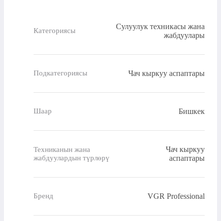
Сулуулук техникасы жана
Категориясы
жабдуулары
Чач кыркуу аспаптары
Подкатегориясы
Бишкек
Шаар
Чач кыркуу
Техниканын жана
жабдуулардын түрлөрү
аспаптары
VGR Professional
Бренд