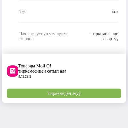
көк
Түс
тиркемелерди
Чач кыркуунун узундугун
жөндөө
өзгөртүү
Товарды Мой О!
тиркемесинен сатып ала
аласыз
Тиркемеден ачуу