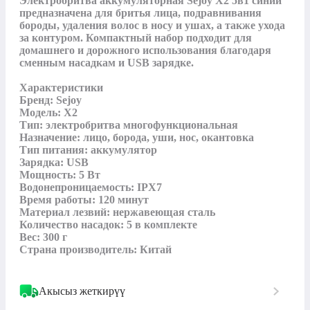
Электробритва аккумуляторная Sejoy X2 5в1 синий 
предназначена для бритья лица, подравнивания 
бороды, удаления волос в носу и ушах, а также ухода 
за контуром. Компактный набор подходит для 
домашнего и дорожного использования благодаря 
сменным насадкам и USB зарядке.

Характеристики

Бренд: Sejoy

Модель: X2

Тип: электробритва многофункциональная

Назначение: лицо, борода, уши, нос, окантовка

Тип питания: аккумулятор

Зарядка: USB

Мощность: 5 Вт

Водонепроницаемость: IPX7

Время работы: 120 минут

Материал лезвий: нержавеющая сталь

Количество насадок: 5 в комплекте

Вес: 300 г

Страна производитель: Китай
Акысыз жеткирүү