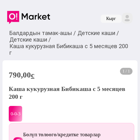
Кырг
Балдардын тамак-ашы
/
Детские каши
/
Детские каши
/
Каша кукурузная Бибикаша с 5 месяцев 200
г
1 / 1
790,00
c
Каша кукурузная Бибикаша с 5 месяцев
200 г
0-0-
3
Бөлүп төлөөгө/кредитке товарлар