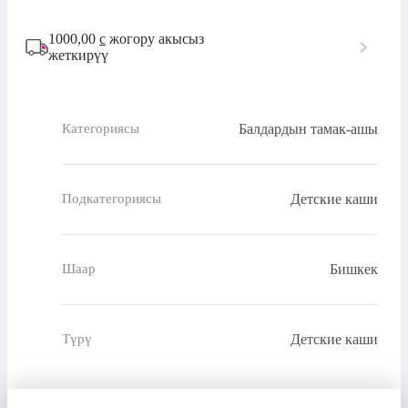
1000,00
с
жогору акысыз
жеткирүү
Балдардын тамак-ашы
Категориясы
Детские каши
Подкатегориясы
Бишкек
Шаар
Детские каши
Түрү