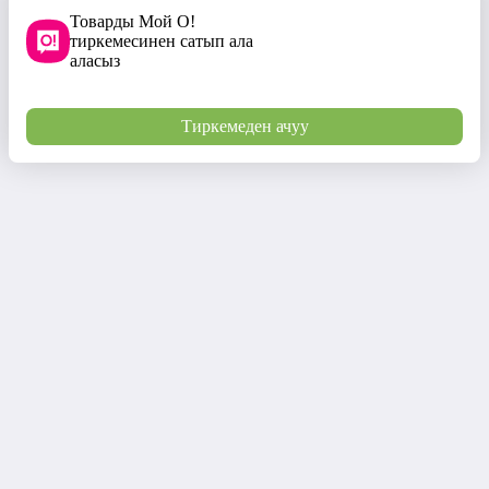
Товарды Мой О!
тиркемесинен сатып ала
аласыз
Тиркемеден ачуу