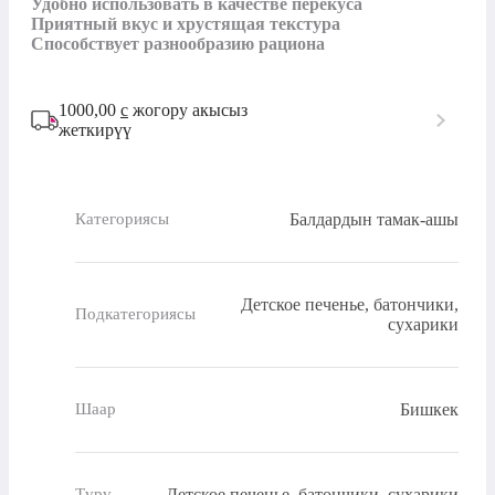
Удобно использовать в качестве перекуса

Приятный вкус и хрустящая текстура

Способствует разнообразию рациона
1000,00
с
жогору акысыз
жеткирүү
Балдардын тамак-ашы
Категориясы
Детское печенье, батончики,
Подкатегориясы
сухарики
Бишкек
Шаар
Детское печенье, батончики, сухарики
Түрү