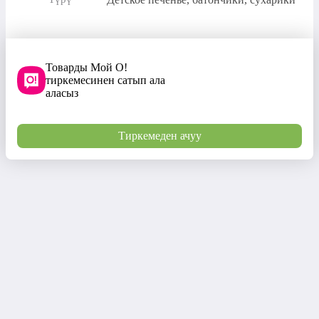
Товарды Мой О!
тиркемесинен сатып ала
аласыз
Тиркемеден ачуу